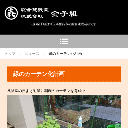
(株)金子組は埼玉県飯能市の総合建設会社です
トップ
›
ニュース
›
緑のカーテン化計画
緑のカーテン化計画
風除室の日よけ対策に朝顔のカーテンを育成中